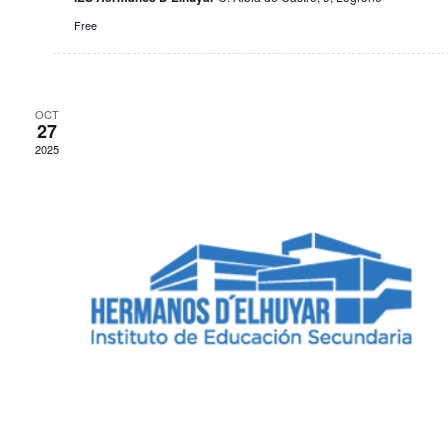
n
Free
t
o
OCT
s
27
2025