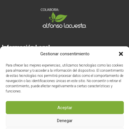
Información Legal
Gestionar consentimiento
Aviso legal
Para ofrecer las mejores experiencias, utilizamos tecnologías como las cookies
para almacenar y/o acceder a la información del dispositivo. El consentimiento
de estas tecnologías nos permitirá procesar datos como el comportamiento de
Política de privacidad
navegación o las identificaciones únicas en este sitio. No consentir o retirar el
consentimiento, puede afectar negativamente a ciertas características y
Política de cookies
funciones.
Aceptar
Denegar