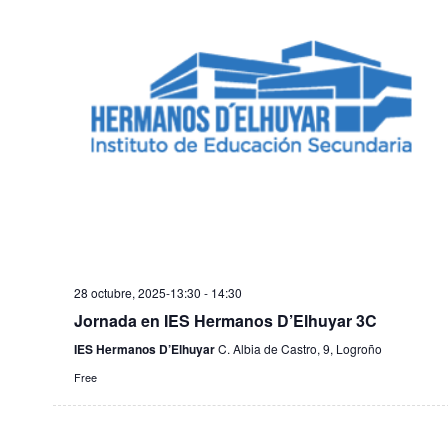
ó
r
i
R
f
n
ó
e
I
d
c
n
A
h
e
d
a
v
.
e
i
b
s
t
ú
a
s
s
q
28 octubre, 2025-13:30
-
14:30
d
Jornada en IES Hermanos D’Elhuyar 3C
u
e
IES Hermanos D’Elhuyar
C. Albia de Castro, 9, Logroño
e
E
Free
d
v
e
a