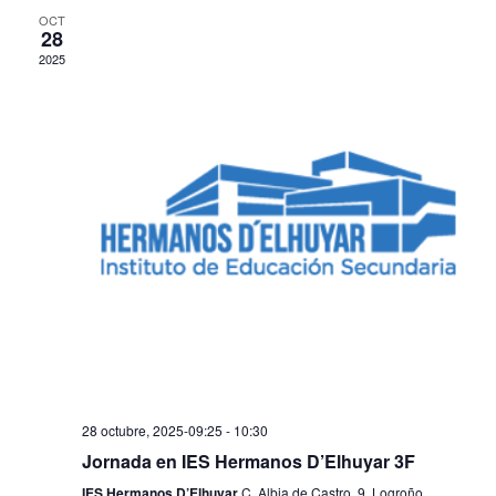
n
OCT
y
28
t
2025
v
o
i
s
t
a
s
d
e
E
v
28 octubre, 2025-09:25
-
10:30
Jornada en IES Hermanos D’Elhuyar 3F
e
IES Hermanos D’Elhuyar
C. Albia de Castro, 9, Logroño