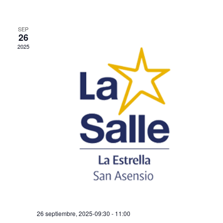
n
y
t
SEP
v
26
o
2025
i
s
t
a
s
d
e
E
v
e
26 septiembre, 2025-09:30
-
11:00