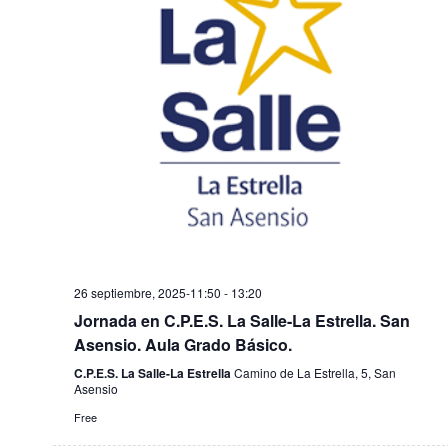
ó
r
i
R
f
n
ó
e
I
d
c
n
A
h
e
d
a
v
.
e
i
b
s
t
ú
a
s
s
q
26 septiembre, 2025-11:50
-
13:20
d
Jornada en C.P.E.S. La Salle-La Estrella. San
u
e
Asensio. Aula Grado Básico.
e
E
C.P.E.S. La Salle-La Estrella
Camino de La Estrella, 5, San
Asensio
d
v
Free
e
a