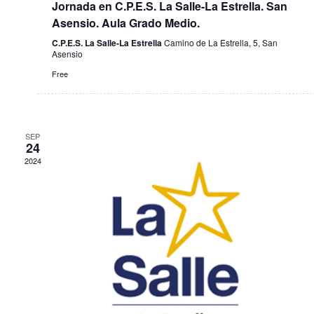
Jornada en C.P.E.S. La Salle-La Estrella. San
n
Asensio. Aula Grado Medio.
t
C.P.E.S. La Salle-La Estrella
Camino de La Estrella, 5, San
Asensio
o
Free
s
SEP
24
2024