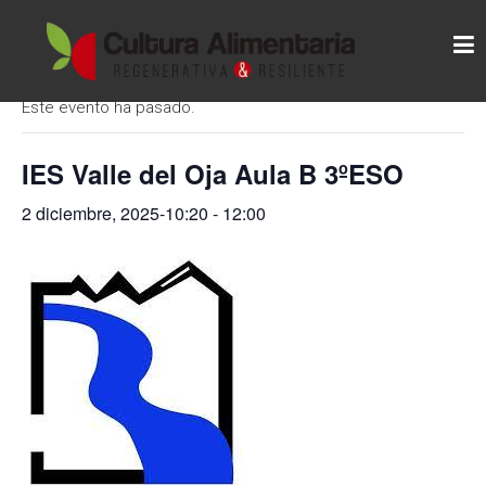
Skip
C
to
« Todos los Eventos
content
U
L
Este evento ha pasado.
T
U
IES Valle del Oja Aula B 3ºESO
R
2 diciembre, 2025-10:20
-
12:00
A
A
L
I
M
E
N
T
A