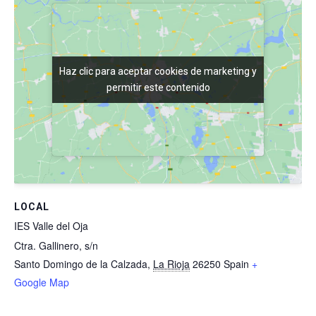
Haz clic para aceptar cookies de marketing y
Haz clic para aceptar cookies de marketing y
permitir este contenido
permitir este contenido
LOCAL
IES Valle del Oja
Ctra. Gallinero, s/n
Santo Domingo de la Calzada
,
La Rioja
26250
Spain
+
Google Map