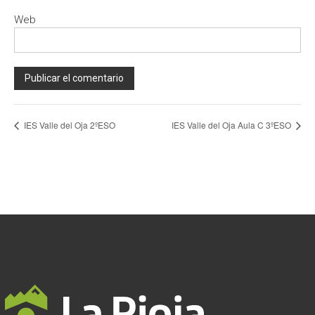
Web
A
IES Valle del Oja 2ºESO
IES Valle del Oja Aula C 3ºESO
l
t
e
r
n
a
t
i
v
e
: