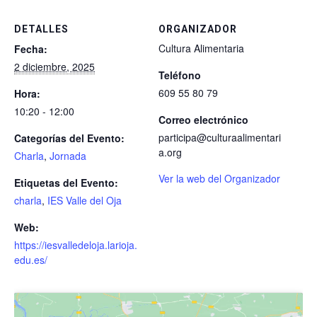
DETALLES
ORGANIZADOR
Cultura Alimentaria
Fecha:
2 diciembre, 2025
Teléfono
609 55 80 79
Hora:
10:20 - 12:00
Correo electrónico
participa@culturaalimentari
Categorías del Evento:
a.org
Charla
,
Jornada
Ver la web del Organizador
Etiquetas del Evento:
charla
,
IES Valle del Oja
Web:
https://iesvalledeloja.larioja.
edu.es/