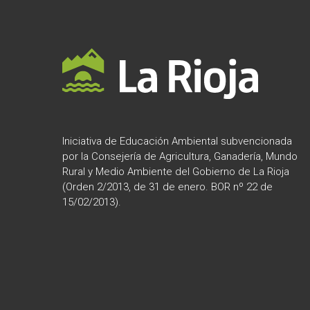
e
v
e
d
n
t
a
o
y
s
p
v
a
r
i
Iniciativa de Educación Ambiental subvencionada
a
por la Consejería de Agricultura, Ganadería, Mundo
l
s
Rural y Medio Ambiente del Gobierno de La Rioja
a
(Orden 2/2013, de 31 de enero. BOR nº 22 de
t
p
15/02/2013).
a
a
l
a
s
b
r
d
a
c
e