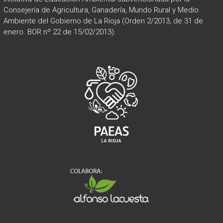
t
v
Consejería de Agricultura, Ganadería, Mundo Rural y Medio
o
Ambiente del Gobierno de La Rioja (Orden 2/2013, de 31 de
i
enero. BOR nº 22 de 15/02/2013).
s
t
a
s
d
e
E
v
e
n