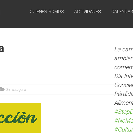
QUIÉNES SOMOS
ACTIVIDADES
CALENDAR
a
La cam
ambient
comemo
Día Int
Concien
Sin categoría
Pérdida
Alimen
#StopD
#NoMá
#Cultur