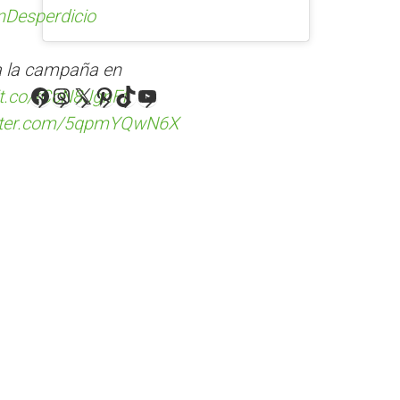
nDesperdicio
a la campaña en
Facebook
Instagram
X
Pinterest
TikTok
YouTube
/t.co/tCcN8JgnFf
itter.com/5qpmYQwN6X