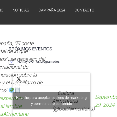
IO
NOTICIAS
CAMPAÑA 2024
CONTACTO
paña, "El coste
PRÓXIMOS EVENTOS
al de lo que
s", se hace eco del
No hay eventos programados.
ernacional de
ciación sobre la
 y el Despilfarro de
tos!
— Cultura
Septembe
esperdicio
Haz clic para aceptar cookies de marketing
Alimentaria
y permitir este contenido
29, 2024
sHambre
(@CultAlimentaria)
aAlimentaria