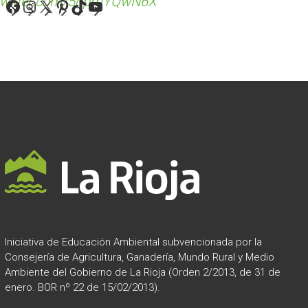
.twitter.com/5qpmYQwN6X
Facebook
Instagram
X
Pinterest
TikTok
YouTube
Iniciativa de Educación Ambiental subvencionada por la
Consejería de Agricultura, Ganadería, Mundo Rural y Medio
Ambiente del Gobierno de La Rioja (Orden 2/2013, de 31 de
enero. BOR nº 22 de 15/02/2013).