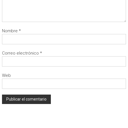
Nombre
*
Correo electrónico
*
Web
A
l
t