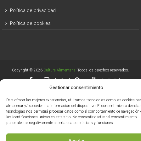
Política de privacidad
Política de cookies
Copyright © 2026
Cultura Alimentaria
. Todos los derechos reservados.
X
TikTok
Gestionar consentimiento
Para ofrecer las mejores experiencias, utilizamos tecnologías como las cookies pa
almacenar y/o acceder a la información del dispositivo. El consentimiento de esta
tecnologías nos permitirá procesar datos como el comportamiento de navegación 
las identificaciones únicas en este sitio. No consentir o retirar el consentimiento,
puede afectar negativamente a ciertas características y funciones.
Aceptar