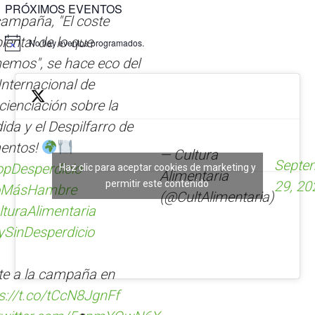
PRÓXIMOS EVENTOS
e
ampaña, "El coste
r
n
ental de lo que
No hay eventos programados.
a
emos", se hace eco del
t
Internacional de
i
v
ienciación sobre la
e
ida y el Despilfarro de
:
mentos!
— Cultura
Septe
opDesperdicio
Haz clic para aceptar cookies de marketing y
Alimentaria
permitir este contenido
29, 20
MásHambre
(@CultAlimentaria)
turaAlimentaria
ySinDesperdicio
te a la campaña en
s://t.co/tCcN8JgnFf