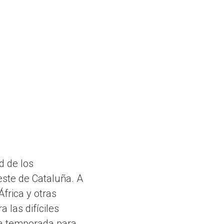
d de los
este de Cataluña. A
frica y otras
 las difíciles
da temporada para