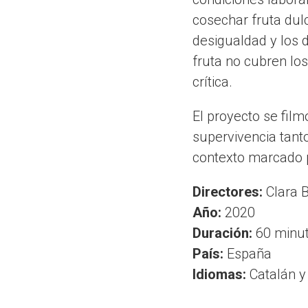
cosechar fruta dul
desigualdad y los 
fruta no cubren lo
crítica.
El proyecto se fil
supervivencia tant
contexto marcado po
Directores:
Clara B
Año:
2020
Duración:
60 minu
País:
España
Idiomas:
Catalán y