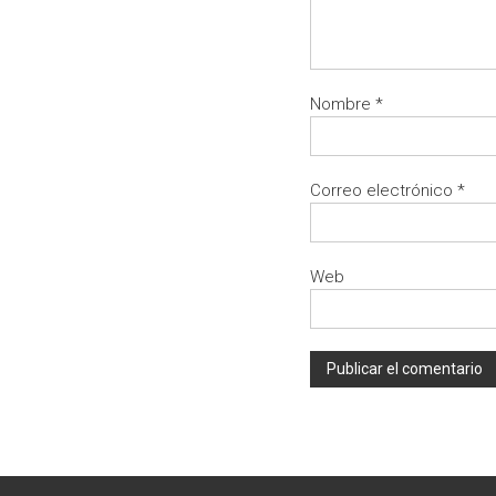
Nombre
*
Correo electrónico
*
Web
A
l
t
e