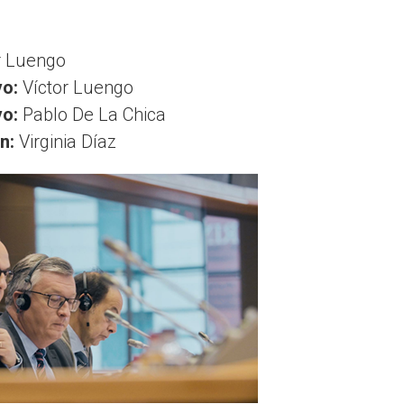
r Luengo
vo:
Víctor Luengo
vo:
Pablo De La Chica
n:
Virginia Díaz