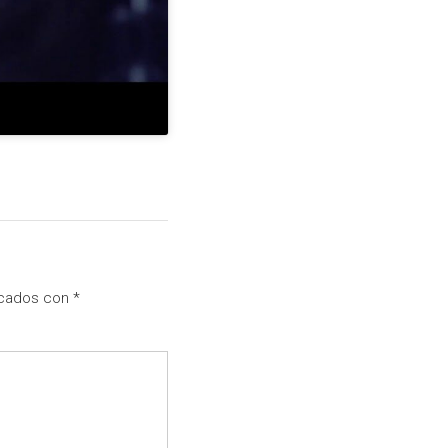
rcados con
*