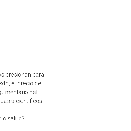
os presionan para
to, el precio del
rgumentario del
das a científicos
o o salud?