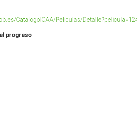
gob.es/CatalogoICAA/Peliculas/Detalle?pelicula=1
del progreso