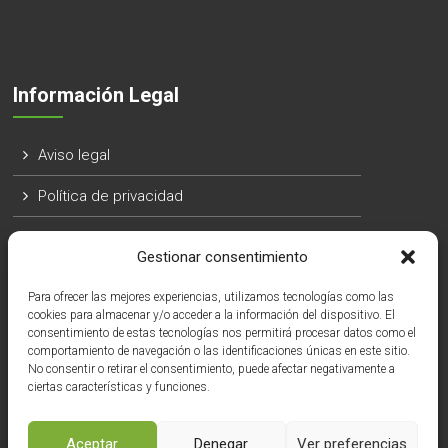
Información Legal
Aviso legal
Política de privacidad
Política de cookies
Gestionar consentimiento
Para ofrecer las mejores experiencias, utilizamos tecnologías como las
cookies para almacenar y/o acceder a la información del dispositivo. El
consentimiento de estas tecnologías nos permitirá procesar datos como el
comportamiento de navegación o las identificaciones únicas en este sitio.
No consentir o retirar el consentimiento, puede afectar negativamente a
ciertas características y funciones.
Aceptar
Denegar
Ver preferencias