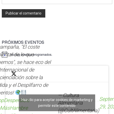
A
l
t
PRÓXIMOS EVENTOS
e
ampaña, "El coste
r
n
ental de lo que
No hay eventos programados.
a
emos", se hace eco del
t
Internacional de
i
v
ienciación sobre la
e
ida y el Despilfarro de
:
mentos!
— Cultura
Septe
opDesperdicio
Haz clic para aceptar cookies de marketing y
Alimentaria
permitir este contenido
29, 20
MásHambre
(@CultAlimentaria)