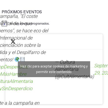
l
t
PRÓXIMOS EVENTOS
e
ampaña, "El coste
r
n
ental de lo que
No hay eventos programados.
a
emos", se hace eco del
t
Internacional de
i
v
ienciación sobre la
e
ida y el Despilfarro de
:
mentos!
— Cultura
Septe
opDesperdicio
Haz clic para aceptar cookies de marketing y
Alimentaria
permitir este contenido
29, 20
MásHambre
(@CultAlimentaria)
turaAlimentaria
ySinDesperdicio
te a la campaña en