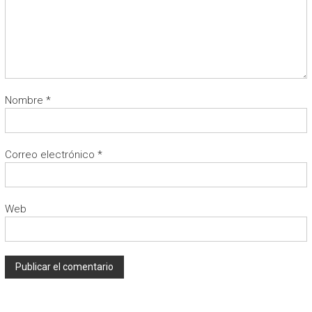
Nombre
*
Correo electrónico
*
Web
A