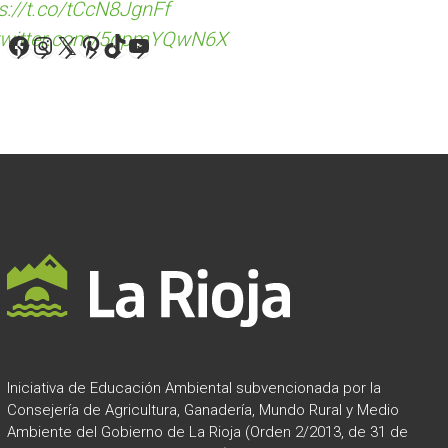
s://t.co/tCcN8JgnFf
.twitter.com/5qpmYQwN6X
Facebook
Instagram
X
Pinterest
TikTok
YouTube
Iniciativa de Educación Ambiental subvencionada por la
Consejería de Agricultura, Ganadería, Mundo Rural y Medio
Ambiente del Gobierno de La Rioja (Orden 2/2013, de 31 de