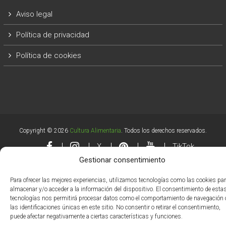
Aviso legal
Política de privacidad
Política de cookies
Copyright © 2026
Cultura Alimentaria
. Todos los derechos reservados.
X
TikTok
Gestionar consentimiento
Para ofrecer las mejores experiencias, utilizamos tecnologías como las cookies pa
almacenar y/o acceder a la información del dispositivo. El consentimiento de esta
tecnologías nos permitirá procesar datos como el comportamiento de navegación 
las identificaciones únicas en este sitio. No consentir o retirar el consentimiento,
puede afectar negativamente a ciertas características y funciones.