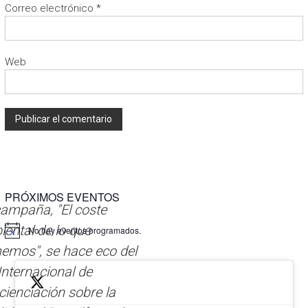
Correo electrónico
*
Web
A
l
t
PRÓXIMOS EVENTOS
e
ampaña, "El coste
r
n
ental de lo que
No hay eventos programados.
a
emos", se hace eco del
t
Internacional de
i
v
ienciación sobre la
e