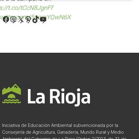
s://t.co/tCcN8JgnFf
.twitter.com/5qpmYQwN6X
Facebook
Instagram
X
Pinterest
TikTok
YouTube
Iniciativa de Educación Ambiental subvencionada por la
Consejería de Agricultura, Ganadería, Mundo Rural y Medio