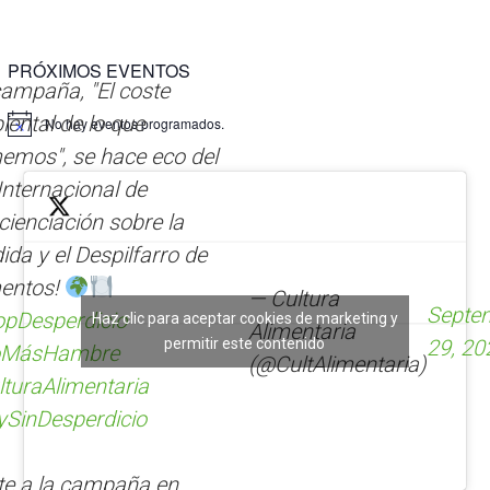
PRÓXIMOS EVENTOS
ampaña, "El coste
ental de lo que
No hay eventos programados.
emos", se hace eco del
Internacional de
ienciación sobre la
ida y el Despilfarro de
mentos!
— Cultura
Septe
opDesperdicio
Haz clic para aceptar cookies de marketing y
Alimentaria
permitir este contenido
29, 20
MásHambre
(@CultAlimentaria)
turaAlimentaria
ySinDesperdicio
te a la campaña en