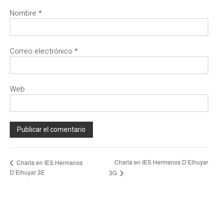
Nombre
*
Correo electrónico
*
Web
A
Charla en IES Hermanos D’Elhuyar
Charla en IES Hermanos
l
D’Elhuyar 3E
3G
t
e
r
n
a