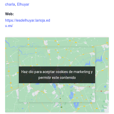
charla
,
Elhuyar
Web:
https://iesdelhuyar.larioja.ed
u.es/
Haz clic para aceptar cookies de marketing y
Haz clic para aceptar cookies de marketing y
permitir este contenido
permitir este contenido