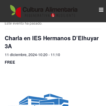
Skip
C
to
« Todos los Eventos
content
U
L
Este evento ha pasado.
T
U
Charla en IES Hermanos D’Elhuyar
R
3A
A
11 diciembre, 2024-10:20
-
11:10
A
FREE
L
I
M
E
N
T
A